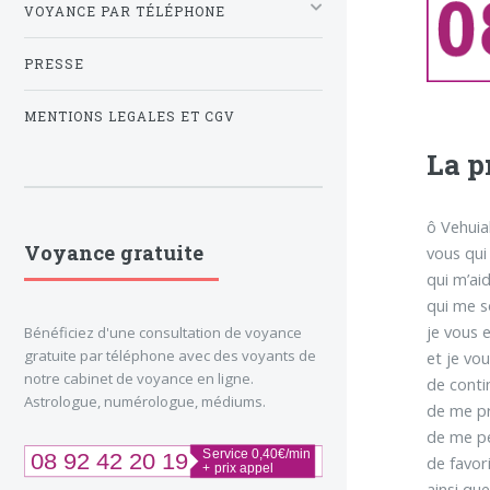
VOYANCE PAR TÉLÉPHONE
PRESSE
MENTIONS LEGALES ET CGV
La p
ô Vehuia
Voyance gratuite
vous qui
qui m’aid
qui me s
je vous 
Bénéficiez d'une consultation de voyance
gratuite par téléphone avec des voyants de
et je vo
notre cabinet de voyance en ligne.
de contin
Astrologue, numérologue, médiums.
de me p
de me pe
de favori
ainsi qu