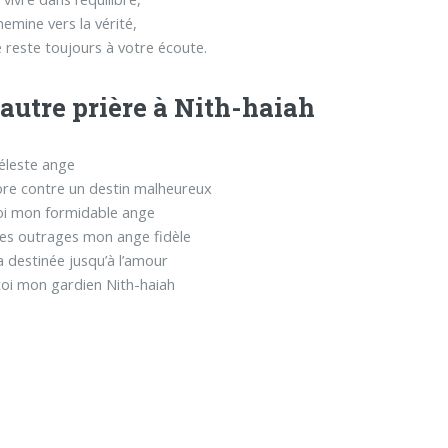
hemine vers la vérité,
e reste toujours à votre écoute.
autre prière à Nith-haiah
éleste ange
lore contre un destin malheureux
oi mon formidable ange
es outrages mon ange fidèle
 destinée jusqu’à l’amour
toi mon gardien Nith-haiah